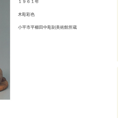
１９６１年
木彫彩色
小平市平櫛田中彫刻美術館所蔵