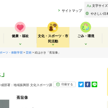
文字サイズ
サイトマップ
やさしい日
健康・福祉
文化・スポーツ・市
ごみ・環境
民活動
開く
開く
開く
ポーツ・体験学習
>
芸術
> 絵はがき「蕉翁像」
像」
印刷する
成部署：地域振興部 文化スポーツ課
蕉翁像