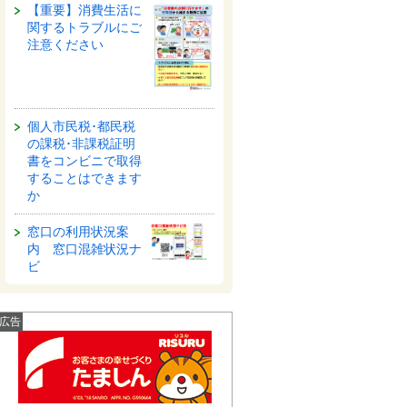
【重要】消費生活に
関するトラブルにご
注意ください
個人市民税･都民税
の課税･非課税証明
書をコンビニで取得
することはできます
か
窓口の利用状況案
内 窓口混雑状況ナ
ビ
広告