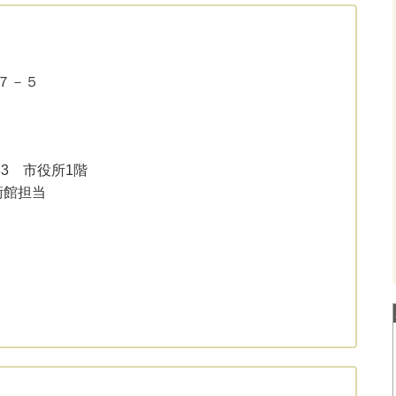
－７－５
333 市役所1階
術館担当