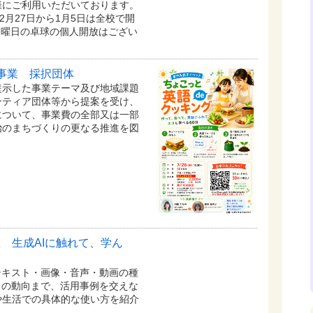
様にご利用いただいております。
2月27日から1月5日は全校で開
日曜日の卓球の個人開放はござい
事業 採択団体
提示した事業テーマ及び地域課題
ンティア団体等から提案を受け、
について、事業費の全部又は一部
治のまちづくりの更なる推進を図
 生成AIに触れて、学ん
テキスト・画像・音声・動画の種
トの動向まで、活用事例を交えな
や生活での具体的な使い方を紹介