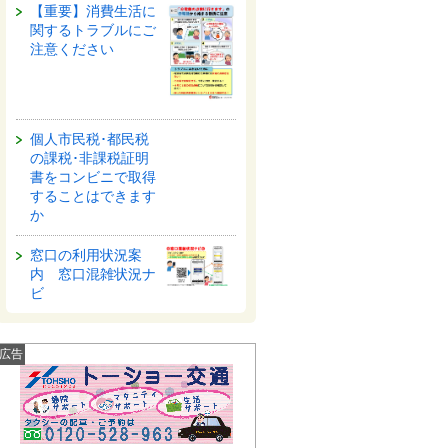
【重要】消費生活に
関するトラブルにご
注意ください
個人市民税･都民税
の課税･非課税証明
書をコンビニで取得
することはできます
か
窓口の利用状況案
内 窓口混雑状況ナ
ビ
広告