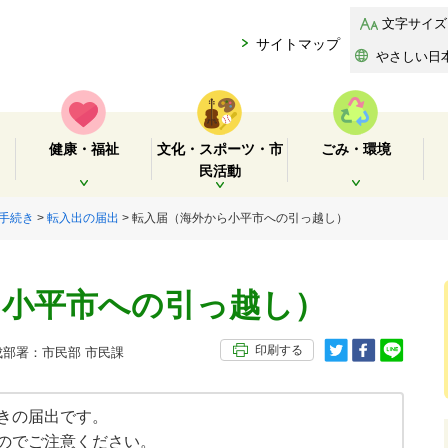
文字サイズ
サイトマップ
やさしい日
健康・福祉
文化・スポーツ・市
ごみ・環境
民活動
開く
開く
開く
手続き
>
転入出の届出
> 転入届（海外から小平市への引っ越し）
ら小平市への引っ越し）
印刷する
部署：市民部 市民課
きの届出です。
のでご注意ください。