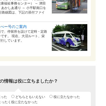
康福祉事務センター） ～ 津田
～ あかしあ通り ～ 小平駅南口を
行路線図は、下記の添付ファイ
るべー号のご案内
両で、停留所を設けて定時・定路
です。 現在、大沼ルート、栄
運行しています。
の情報は役に立ちましたか？
立った
どちらともいえない
役に立たなかった
まったく役に立たなかった