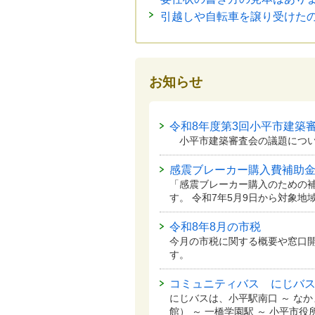
引越しや自転車を譲り受けた
お知らせ
令和8年度第3回小平市建築
小平市建築審査会の議題につい
感震ブレーカー購入費補助
「感震ブレーカー購入のための
す。 令和7年5月9日から対象
令和8年8月の市税
今月の市税に関する概要や窓口
す。
コミュニティバス にじバ
にじバスは、小平駅南口 ～ な
館） ～ 一橋学園駅 ～ 小平市