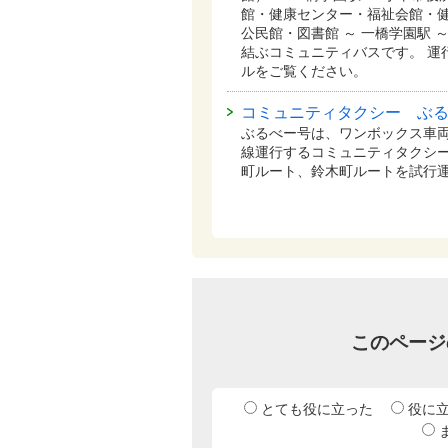
館・健康センター・福祉会館・健
公民館・図書館 ～ 一橋学園駅 
結ぶコミュニティバスです。 運
ルをご覧ください。
コミュニティタクシー ぶ
ぶるべー号は、ワンボックス車
線運行するコミュニティタクシー
町ルート、鈴木町ルートを試行
このページ
とても役に立った
役に