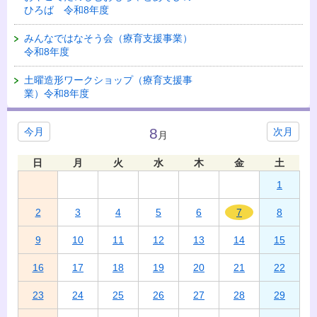
ひろば 令和8年度
みんなではなそう会（療育支援事業）
令和8年度
土曜造形ワークショップ（療育支援事
業）令和8年度
8
今月
次月
月
日
月
火
水
木
金
土
1
2
3
4
5
6
7
8
9
10
11
12
13
14
15
16
17
18
19
20
21
22
23
24
25
26
27
28
29