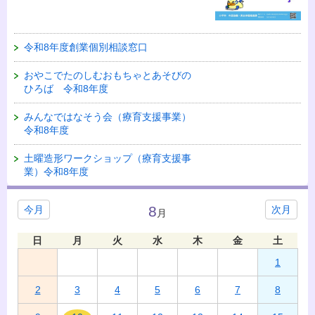
令和8年度創業個別相談窓口
おやこでたのしむおもちゃとあそびの
ひろば 令和8年度
みんなではなそう会（療育支援事業）
令和8年度
土曜造形ワークショップ（療育支援事
業）令和8年度
8
今月
次月
月
日
月
火
水
木
金
土
1
2
3
4
5
6
7
8