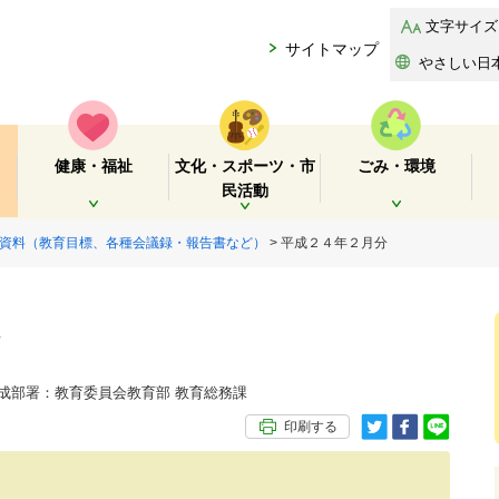
文字サイズ
サイトマップ
やさしい日
健康・福祉
文化・スポーツ・市
ごみ・環境
民活動
開く
開く
開く
資料（教育目標、各種会議録・報告書など）
> 平成２４年２月分
部署：教育委員会教育部 教育総務課
印刷する