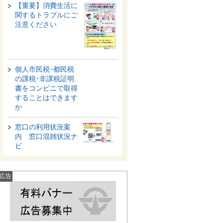
【重要】消費生活に
関するトラブルにご
注意ください
個人市民税･都民税
の課税･非課税証明
書をコンビニで取得
することはできます
か
窓口の利用状況案
内 窓口混雑状況ナ
ビ
広告