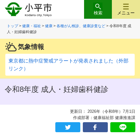
検索
メニュー
トップ
>
健康・福祉
>
健康
>
各種がん検診、健康診査など
> 令和8年度 成
人・妊婦歯科健診
気象情報
東京都に熱中症警戒アラートが発表されました（外部
リンク）
令和8年度 成人・妊婦歯科健診
更新日： 2026年（令和8年）7月1日
作成部署：健康福祉部 健康推進課