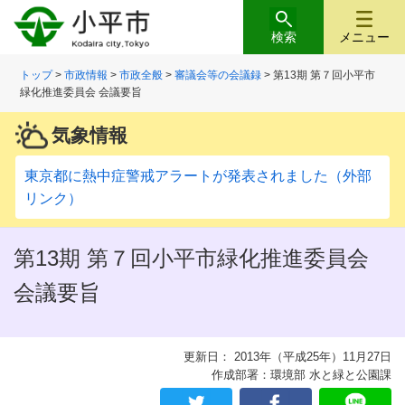
検索
メニュー
トップ
>
市政情報
>
市政全般
>
審議会等の会議録
> 第13期 第７回小平市
緑化推進委員会 会議要旨
気象情報
東京都に熱中症警戒アラートが発表されました（外部
リンク）
第13期 第７回小平市緑化推進委員会
会議要旨
更新日： 2013年（平成25年）11月27日
作成部署：環境部 水と緑と公園課