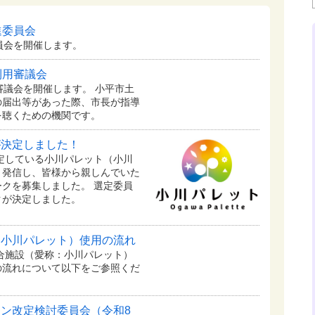
進委員会
員会を開催します。
利用審議会
審議会を開催します。 小平市土
の届出等があった際、市長が指導
を聴くための機関です。
が決定しました！
予定している⼩川パレット（小川
く発信し、皆様から親しんでいた
クを募集しました。 選定委員
クが決定しました。
：小川パレット）使用の流れ
複合施設（愛称：小川パレット）
の流れについて以下をご参照くだ
ン改定検討委員会（令和8