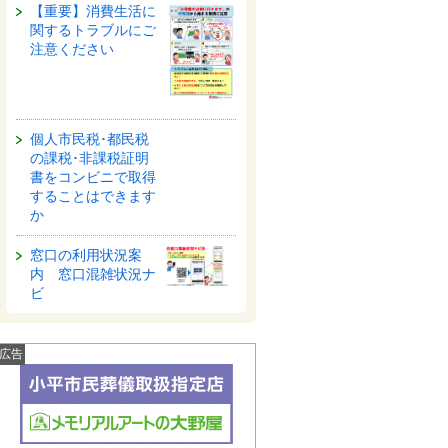
【重要】消費生活に
関するトラブルにご
注意ください
個人市民税･都民税
の課税･非課税証明
書をコンビニで取得
することはできます
か
窓口の利用状況案
内 窓口混雑状況ナ
ビ
広告