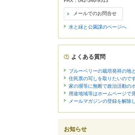
FAX：
042-346-9513
水と緑と公園課のページへ
よくある質問
ブルーベリーの栽培発祥の地
住民票の写しを取りたいので
家の塀等に無断で政治活動の
用途地域等はホームページで
メールマガジンの登録を解除
お知らせ