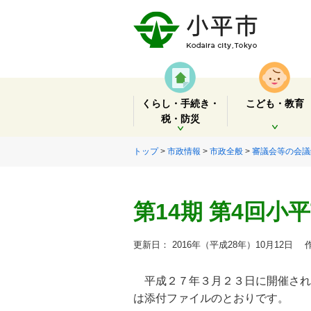
くらし・手続き・
こども・教育
税・防災
開く
開く
トップ
>
市政情報
>
市政全般
>
審議会等の会議
第14期 第4回小
更新日： 2016年（平成28年）10月12日
作
平成２７年３月２３日に開催され
は添付ファイルのとおりです。