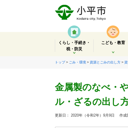
くらし・手続き・
こども・教育
税・防災
開く
開く
トップ
>
ごみ・環境
>
資源とごみの出し方
>
資
金属製のなべ・
ル・ざるの出し
更新日： 2020年（令和2年）9月9日
作成部