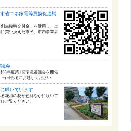
平市省エネ家電等買換促進補
方創生臨時交付金」を活用し、エ
等に買い換えた市民、市内事業者
審議会
令和8年度第1回環境審議会を開催
、当日会場にお越しください。
かに咲いています
いる花壇の花が色鮮やかに咲いて
ぜひご覧ください。