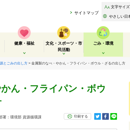
文字サイズ
サイトマップ
やさしい日
健康・福祉
文化・スポーツ・市
ごみ・環境
民活動
開く
開く
開く
源とごみの出し方
> 金属製のなべ・やかん・フライパン・ボウル・ざるの出し方
やかん・フライパン・ボウ
方
印刷する
署：環境部 資源循環課