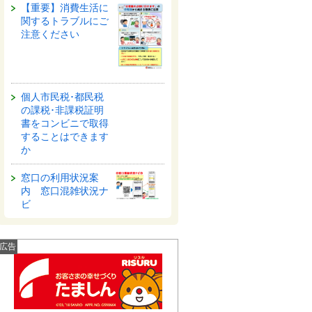
【重要】消費生活に
関するトラブルにご
注意ください
個人市民税･都民税
の課税･非課税証明
書をコンビニで取得
することはできます
か
窓口の利用状況案
内 窓口混雑状況ナ
ビ
広告