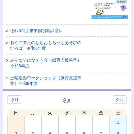
令和8年度創業個別相談窓口
おやこでたのしむおもちゃとあそびの
ひろば 令和8年度
みんなではなそう会（療育支援事業）
令和8年度
土曜造形ワークショップ（療育支援事
業）令和8年度
8
今月
次月
月
日
月
火
水
木
金
土
1
2
3
4
5
6
7
8