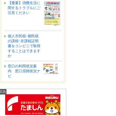
【重要】消費生活に
関するトラブルにご
注意ください
個人市民税･都民税
の課税･非課税証明
書をコンビニで取得
することはできます
か
窓口の利用状況案
内 窓口混雑状況ナ
ビ
広告