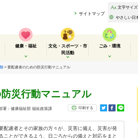
文字サイズ
サイトマップ
やさしい日
健康・福祉
文化・スポーツ・市
ごみ・環境
民活動
開く
開く
開く
難
> 要配慮者のための防災行動マニュアル
の防災行動マニュアル
印刷する
署：健康福祉部 福祉政策課
要配慮者とその家族の方々が、災害に備え、災害が発
ることができるよう、日ごろからの備えと対応をまと