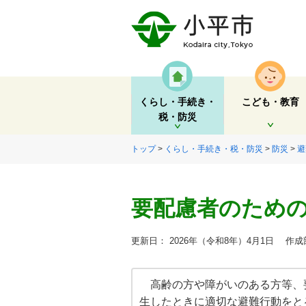
くらし・手続き・
こども・教育
税・防災
開く
開く
トップ
>
くらし・手続き・税・防災
>
防災
>
避
要配慮者のため
更新日： 2026年（令和8年）4月1日
作成部
高齢の方や障がいのある方等、
生したときに適切な避難行動をと