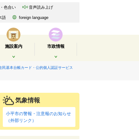
・色合い
音声読み上げ
本語
foreign language
施設案内
市政情報
開く
開く
住民基本台帳カード・公的個人認証サービス
気象情報
小平市の警報・注意報のお知らせ
（外部リンク）