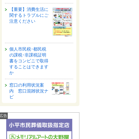
【重要】消費生活に
関するトラブルにご
注意ください
個人市民税･都民税
の課税･非課税証明
書をコンビニで取得
することはできます
か
窓口の利用状況案
内 窓口混雑状況ナ
ビ
広告