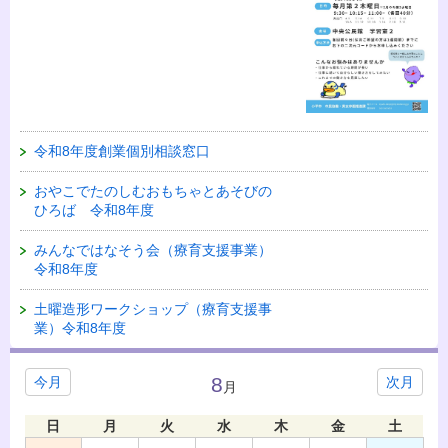
令和8年度創業個別相談窓口
おやこでたのしむおもちゃとあそびの
ひろば 令和8年度
みんなではなそう会（療育支援事業）
令和8年度
土曜造形ワークショップ（療育支援事
業）令和8年度
8
今月
次月
月
日
月
火
水
木
金
土