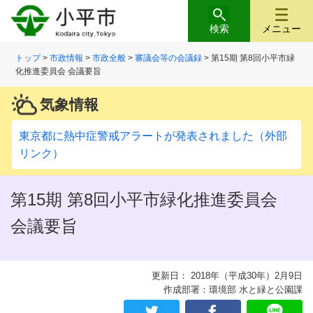
検索
メニュー
トップ
>
市政情報
>
市政全般
>
審議会等の会議録
> 第15期 第8回小平市緑
化推進委員会 会議要旨
気象情報
東京都に熱中症警戒アラートが発表されました（外部
リンク）
第15期 第8回小平市緑化推進委員会
会議要旨
更新日： 2018年（平成30年）2月9日
作成部署：環境部 水と緑と公園課