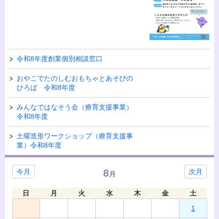
令和8年度創業個別相談窓口
おやこでたのしむおもちゃとあそびの
ひろば 令和8年度
みんなではなそう会（療育支援事業）
令和8年度
土曜造形ワークショップ（療育支援事
業）令和8年度
8
今月
次月
月
日
月
火
水
木
金
土
1