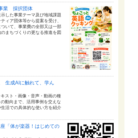
事業 採択団体
提示した事業テーマ及び地域課題
ンティア団体等から提案を受け、
について、事業費の全部又は一部
治のまちづくりの更なる推進を図
 生成AIに触れて、学ん
テキスト・画像・音声・動画の種
トの動向まで、活用事例を交えな
や生活での具体的な使い方を紹介
講座「体が楽器！はじめての