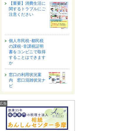
【重要】消費生活に
関するトラブルにご
注意ください
個人市民税･都民税
の課税･非課税証明
書をコンビニで取得
することはできます
か
窓口の利用状況案
内 窓口混雑状況ナ
ビ
広告