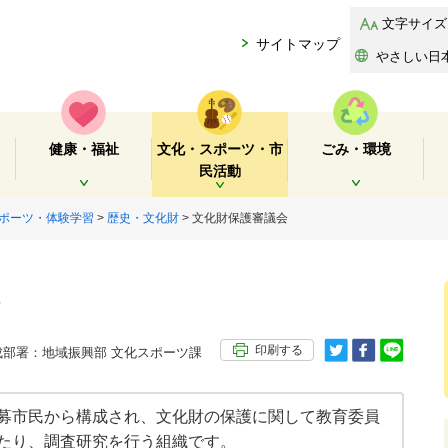
文字サイズ
サイトマップ
やさしい日
健康・福祉
文化・スポーツ・市
ごみ・環境
民活動
開く
開く
開く
ポーツ・体験学習
>
歴史・文化財
> 文化財保護審議会
印刷する
部署：地域振興部 文化スポーツ課
募市民から構成され、文化財の保護に関して教育委員
たり、調査研究を行う組織です。