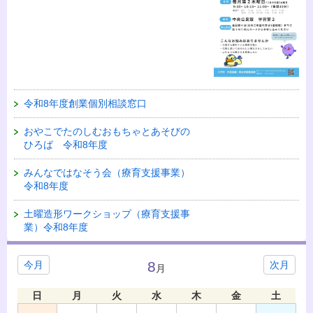
令和8年度創業個別相談窓口
おやこでたのしむおもちゃとあそびの
ひろば 令和8年度
みんなではなそう会（療育支援事業）
令和8年度
土曜造形ワークショップ（療育支援事
業）令和8年度
8
今月
次月
月
日
月
火
水
木
金
土