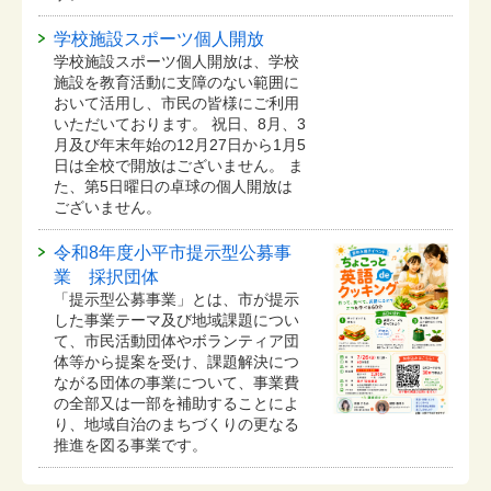
学校施設スポーツ個人開放
学校施設スポーツ個人開放は、学校
施設を教育活動に支障のない範囲に
おいて活用し、市民の皆様にご利用
いただいております。 祝日、8月、3
月及び年末年始の12月27日から1月5
日は全校で開放はございません。 ま
た、第5日曜日の卓球の個人開放は
ございません。
令和8年度小平市提示型公募事
業 採択団体
「提示型公募事業」とは、市が提示
した事業テーマ及び地域課題につい
て、市民活動団体やボランティア団
体等から提案を受け、課題解決につ
ながる団体の事業について、事業費
の全部又は一部を補助することによ
り、地域自治のまちづくりの更なる
推進を図る事業です。