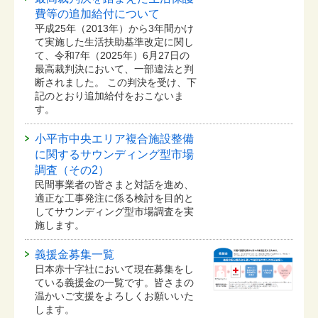
費等の追加給付について
平成25年（2013年）から3年間かけ
て実施した生活扶助基準改定に関し
て、令和7年（2025年）6月27日の
最高裁判決において、一部違法と判
断されました。 この判決を受け、下
記のとおり追加給付をおこないま
す。
小平市中央エリア複合施設整備
に関するサウンディング型市場
調査（その2）
民間事業者の皆さまと対話を進め、
適正な工事発注に係る検討を目的と
してサウンディング型市場調査を実
施します。
義援金募集一覧
日本赤十字社において現在募集をし
ている義援金の一覧です。皆さまの
温かいご支援をよろしくお願いいた
します。