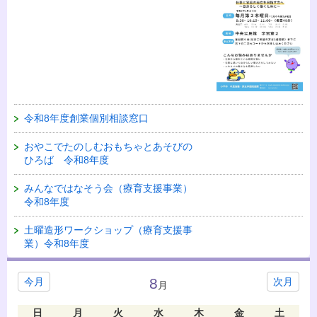
令和8年度創業個別相談窓口
おやこでたのしむおもちゃとあそびの
ひろば 令和8年度
みんなではなそう会（療育支援事業）
令和8年度
土曜造形ワークショップ（療育支援事
業）令和8年度
8
今月
次月
月
日
月
火
水
木
金
土