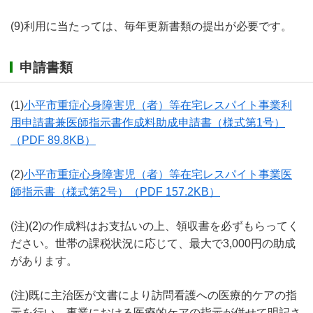
(9)利用に当たっては、毎年更新書類の提出が必要です。
申請書類
(1)
小平市重症心身障害児（者）等在宅レスパイト事業利
用申請書兼医師指示書作成料助成申請書（様式第1号）
（PDF 89.8KB）
(2)
小平市重症心身障害児（者）等在宅レスパイト事業医
師指示書（様式第2号）
（PDF 157.2KB）
(注)(2)の作成料はお支払いの上、領収書を必ずもらってく
ださい。世帯の課税状況に応じて、最大で3,000円の助成
があります。
(注)既に主治医が文書により訪問看護への医療的ケアの指
示を行い、事業における医療的ケアの指示が併せて明記さ