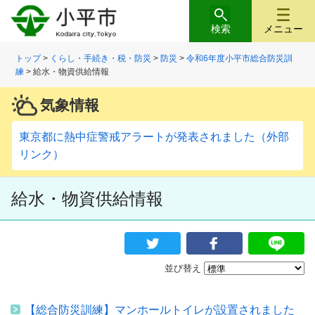
検索
メニュー
トップ
>
くらし・手続き・税・防災
>
防災
>
令和6年度小平市総合防災訓
練
> 給水・物資供給情報
気象情報
東京都に熱中症警戒アラートが発表されました（外部
リンク）
給水・物資供給情報
並び替え
【総合防災訓練】マンホールトイレが設置されました