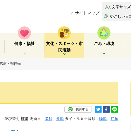
文字サイズ
サイトマップ
やさしい日
健康・福祉
文化・スポーツ・市
ごみ・環境
民活動
開く
開く
開く
 広報・刊行物
印刷する
並び替え
標準
更新日｜
降順
、
昇順
タイトル五十音順｜
降順
、
昇順