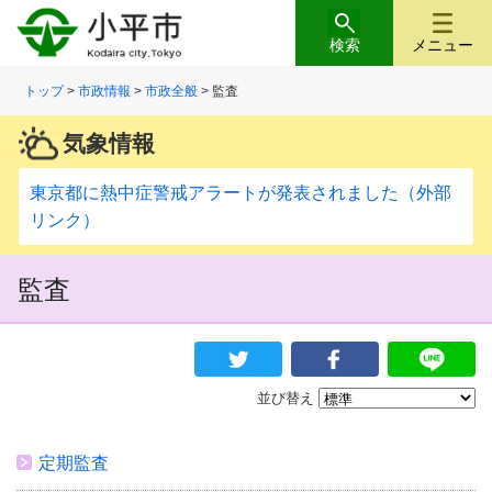
検索
メニュー
トップ
>
市政情報
>
市政全般
> 監査
気象情報
東京都に熱中症警戒アラートが発表されました（外部
リンク）
監査
並び替え
定期監査