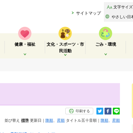
文字サイズ
サイトマップ
やさしい日
健康・福祉
文化・スポーツ・市
ごみ・環境
民活動
開く
開く
開く
印刷する
並び替え
標準
更新日｜
降順
、
昇順
タイトル五十音順｜
降順
、
昇順