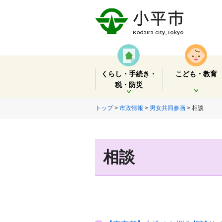
くらし・手続き・
こども・教育
税・防災
開く
開く
トップ
>
市政情報
>
男女共同参画
> 相談
相談