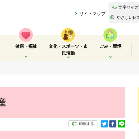
文字サイズ
サイトマップ
やさしい日
健康・福祉
文化・スポーツ・市
ごみ・環境
民活動
開く
開く
開く
産
印刷する