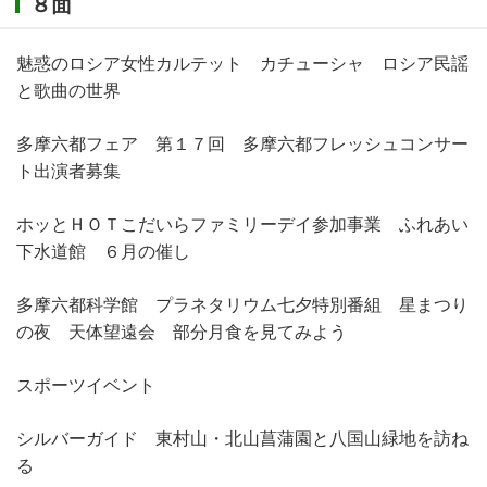
８面
魅惑のロシア女性カルテット カチューシャ ロシア民謡
と歌曲の世界
多摩六都フェア 第１７回 多摩六都フレッシュコンサー
ト出演者募集
ホッとＨＯＴこだいらファミリーデイ参加事業 ふれあい
下水道館 ６月の催し
多摩六都科学館 プラネタリウム七夕特別番組 星まつり
の夜 天体望遠会 部分月食を見てみよう
スポーツイベント
シルバーガイド 東村山・北山菖蒲園と八国山緑地を訪ね
る