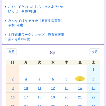
おやこでたのしむおもちゃとあそびの
ひろば 令和8年度
みんなではなそう会（療育支援事業）
令和8年度
土曜造形ワークショップ（療育支援事
業）令和8年度
8
今月
次月
月
日
月
火
水
木
金
土
1
2
3
4
5
6
7
8
9
10
11
12
13
14
15
16
17
18
19
20
21
22