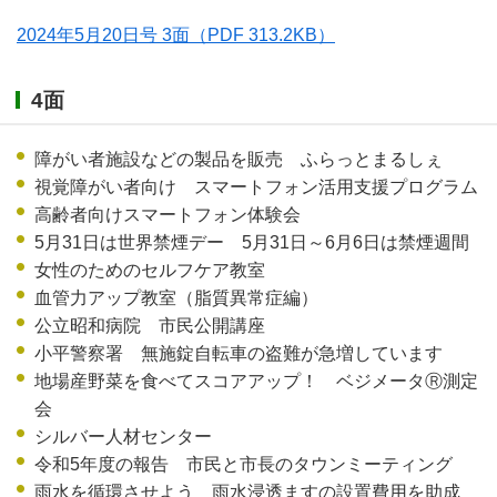
2024年5月20日号 3面
（PDF 313.2KB）
4面
障がい者施設などの製品を販売 ふらっとまるしぇ
視覚障がい者向け スマートフォン活用支援プログラム
高齢者向けスマートフォン体験会
5月31日は世界禁煙デー 5月31日～6月6日は禁煙週間
女性のためのセルフケア教室
血管力アップ教室（脂質異常症編）
公立昭和病院 市民公開講座
小平警察署 無施錠自転車の盗難が急増しています
地場産野菜を食べてスコアアップ！ ベジメータⓇ測定
会
シルバー人材センター
令和5年度の報告 市民と市長のタウンミーティング
雨水を循環させよう 雨水浸透ますの設置費用を助成