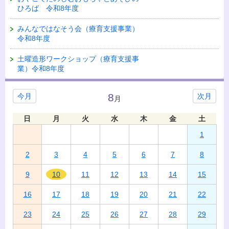
ひろば 令和8年度
みんなではなそう会（療育支援事業）
令和8年度
土曜造形ワークショップ（療育支援事
業）令和8年度
8
今月
次月
月
日
月
火
水
木
金
土
1
2
3
4
5
6
7
8
9
10
11
12
13
14
15
16
17
18
19
20
21
22
23
24
25
26
27
28
29