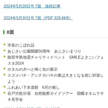
2024年5月20日号 7面 抜粋記事
2024年5月20日号 7面
（PDF 328.6KB）
8面
市長のこぼれ話
あじさい公園開園50周年 あじさいまつり
能登半島地震チャリティイベント SMILEよさこいフェ
スタ2024
ホタルの夕べと鳴く虫の展示
スズメバチ・アシナガバチの巣は大きくなる前に対策し
よう
ふれあい下水道館 6月の催し
谷戸沢処分場 自然観察ガイドツアー 国蝶オオムラサ
キ見学会