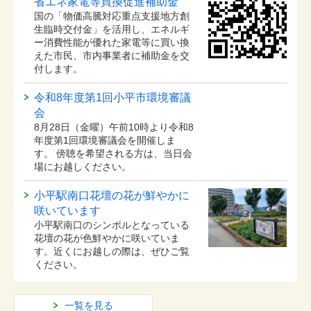
省エネ家電等買換促進補助金
国の「物価高騰対応重点支援地方創
生臨時交付金」を活用し、エネルギ
ー消費性能が優れた家電等に買い換
えた市民、市内事業者に補助金を交
付します。
令和8年度第1回小平市環境審議
会
8月28日（金曜）午前10時より令和8
年度第1回環境審議会を開催しま
す。 傍聴を希望される方は、当日会
場にお越しください。
小平駅南口花壇の花が鮮やかに
咲いています
小平駅南口のシンボルとなっている
花壇の花が色鮮やかに咲いていま
す。近くにお越しの際は、ぜひご覧
ください。
一覧を見る