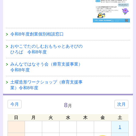
令和8年度創業個別相談窓口
おやこでたのしむおもちゃとあそびの
ひろば 令和8年度
みんなではなそう会（療育支援事業）
令和8年度
土曜造形ワークショップ（療育支援事
業）令和8年度
8
今月
次月
月
日
月
火
水
木
金
土
1