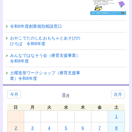
令和8年度創業個別相談窓口
おやこでたのしむおもちゃとあそびの
ひろば 令和8年度
みんなではなそう会（療育支援事業）
令和8年度
土曜造形ワークショップ（療育支援事
業）令和8年度
8
今月
次月
月
日
月
火
水
木
金
土
1
2
3
4
5
6
7
8