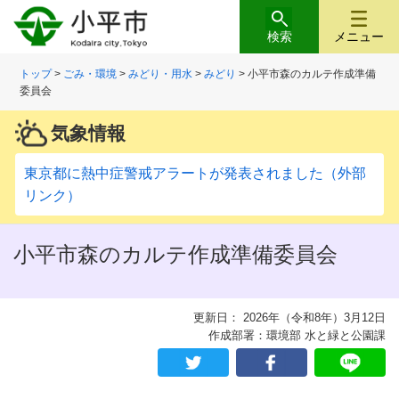
検索
メニュー
トップ
>
ごみ・環境
>
みどり・用水
>
みどり
> 小平市森のカルテ作成準備
委員会
気象情報
東京都に熱中症警戒アラートが発表されました（外部
リンク）
小平市森のカルテ作成準備委員会
更新日： 2026年（令和8年）3月12日
作成部署：環境部 水と緑と公園課