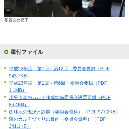
委員会の様子
添付ファイル
平成22年度 第1回～第12回 委員会要録
（PDF
943.7KB）
平成23年度 第1回～第6回 委員会要録
（PDF
1.1MB）
小平市森のカルテ作成準備委員会設置要綱
（PDF
86.4KB）
樹林地の現況と課題（委員会資料）
（PDF 977.2KB）
森のカルテづくりの目的（委員会資料）
（PDF
241.1KB）