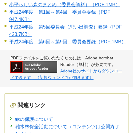
小平らしい森のまとめ（委員会資料）
（PDF 1MB）
平成24年度 第1回～第4回 委員会要録
（PDF
947.4KB）
平成24年度 第5回委員会（思い出調査）要録
（PDF
423.7KB）
平成24年度 第6回～第9回 委員会要録
（PDF 1MB）
PDFファイルをご覧いただくためには、Adobe Acrobat
Reader（無料）が必要です。
Adobe社のサイトからダウンロー
ドできます。（新規ウィンドウが開きます）
関連リンク
緑の保護について
雑木林保全活動について（コンテンツは公開終了