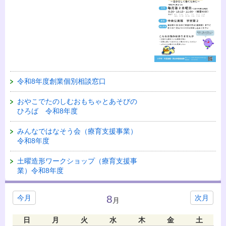
令和8年度創業個別相談窓口
おやこでたのしむおもちゃとあそびの
ひろば 令和8年度
みんなではなそう会（療育支援事業）
令和8年度
土曜造形ワークショップ（療育支援事
業）令和8年度
8
今月
次月
月
日
月
火
水
木
金
土