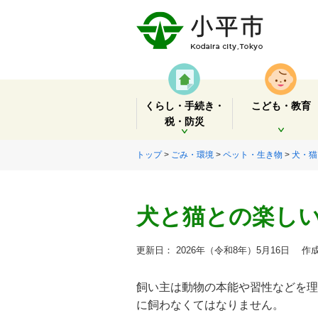
くらし・手続き・
こども・教育
税・防災
開く
開く
トップ
>
ごみ・環境
>
ペット・生き物
>
犬・猫
犬と猫との楽し
更新日： 2026年（令和8年）5月16日
作成
飼い主は動物の本能や習性などを理
に飼わなくてはなりません。