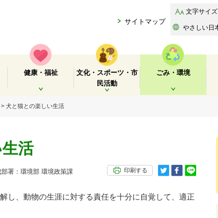
文字サイズ
サイトマップ
やさしい日
健康・福祉
文化・スポーツ・市
ごみ・環境
民活動
開く
開く
開く
> 犬と猫との楽しい生活
い生活
印刷する
部署：環境部 環境政策課
解し、動物の生涯に対する責任を十分に自覚して、適正