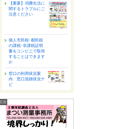
【重要】消費生活に
関するトラブルにご
注意ください
個人市民税･都民税
の課税･非課税証明
書をコンビニで取得
することはできます
か
窓口の利用状況案
内 窓口混雑状況ナ
ビ
広告