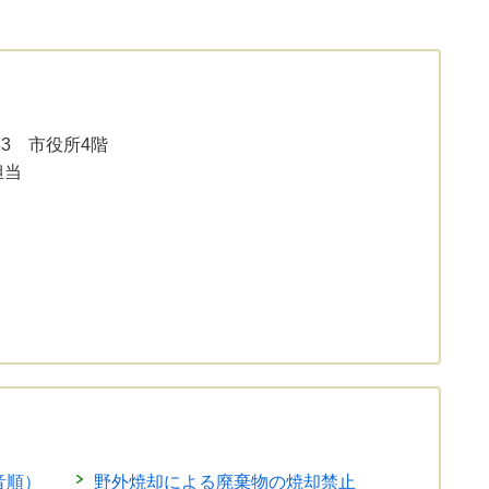
33 市役所4階
担当
音順）
野外焼却による廃棄物の焼却禁止