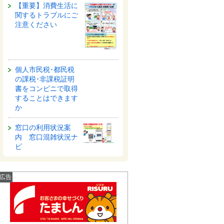
【重要】消費生活に
関するトラブルにご
注意ください
個人市民税･都民税
の課税･非課税証明
書をコンビニで取得
することはできます
か
窓口の利用状況案
内 窓口混雑状況ナ
ビ
広告