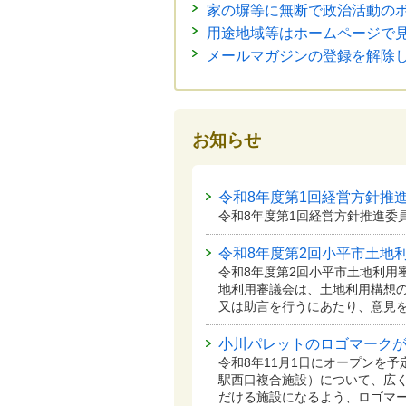
家の塀等に無断で政治活動の
用途地域等はホームページで
メールマガジンの登録を解除
お知らせ
令和8年度第1回経営方針推
令和8年度第1回経営方針推進委
令和8年度第2回小平市土地
令和8年度第2回小平市土地利用
地利用審議会は、土地利用構想
又は助言を行うにあたり、意見
小川パレットのロゴマーク
令和8年11月1日にオープンを
駅西口複合施設）について、広
だける施設になるよう、ロゴマー