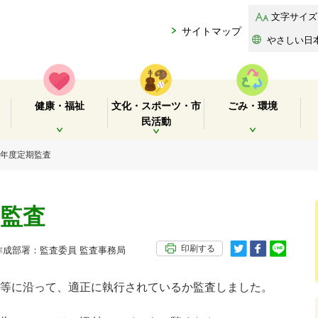
文字サイズ
サイトマップ
やさしい日
健康・福祉
文化・スポーツ・市
ごみ・環境
民活動
開く
開く
開く
７年度定期監査
監査
印刷する
成部署：監査委員 監査事務局
等に沿って、適正に執行されているか監査しました。