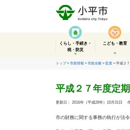
くらし・手続き・
こども・教育
税・防災
開く
開く
トップ
>
市政情報
>
市政全般
>
監査
> 平成２
平成２７年度定期
更新日： 2016年（平成28年）10月31日
作
市の財務に関する事務の執行が法令