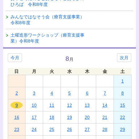
ひろば 令和8年度
みんなではなそう会（療育支援事業）
令和8年度
土曜造形ワークショップ（療育支援事
業）令和8年度
8
今月
次月
月
日
月
火
水
木
金
土
1
2
3
4
5
6
7
8
9
10
11
12
13
14
15
16
17
18
19
20
21
22
23
24
25
26
27
28
29