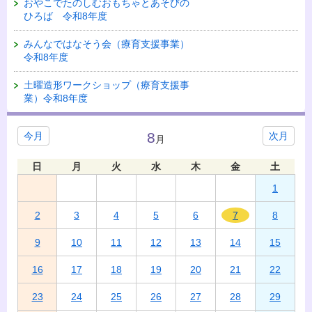
おやこでたのしむおもちゃとあそびの
ひろば 令和8年度
みんなではなそう会（療育支援事業）
令和8年度
土曜造形ワークショップ（療育支援事
業）令和8年度
8
今月
次月
月
日
月
火
水
木
金
土
1
2
3
4
5
6
7
8
9
10
11
12
13
14
15
16
17
18
19
20
21
22
23
24
25
26
27
28
29