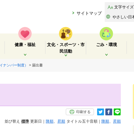
文字サイズ
サイトマップ
やさしい日
健康・福祉
文化・スポーツ・市
ごみ・環境
民活動
開く
開く
開く
イナンバー制度）
> 届出書
印刷する
並び替え
標準
更新日｜
降順
、
昇順
タイトル五十音順｜
降順
、
昇順