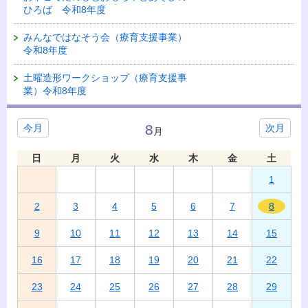
ひろば 令和8年度
みんなではなそう会（療育支援事業）
令和8年度
土曜造形ワークショップ（療育支援事
業）令和8年度
8
今月
次月
月
日
月
火
水
木
金
土
1
2
3
4
5
6
7
8
9
10
11
12
13
14
15
16
17
18
19
20
21
22
23
24
25
26
27
28
29