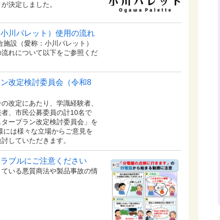
クが決定しました。
：小川パレット）使用の流れ
複合施設（愛称：小川パレット）
の流れについて以下をご参照くだ
ン改定検討委員会（令和8
の改定にあたり、学識経験者、
者、市民公募委員の計10名で
スタープラン改定検討委員会」を
様には様々な立場からご意見を
検討していただきます。
トラブルにご注意ください
きている悪質商法や製品事故の情