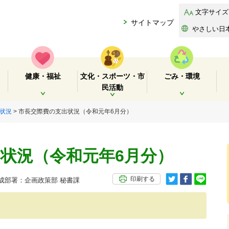
文字サイズ
サイトマップ
やさしい日
健康・福祉
文化・スポーツ・市
ごみ・環境
民活動
開く
開く
開く
状況
> 市長交際費の支出状況（令和元年6月分）
状況（令和元年6月分）
印刷する
部署：企画政策部 秘書課