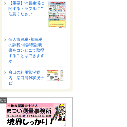
【重要】消費生活に
関するトラブルにご
注意ください
個人市民税･都民税
の課税･非課税証明
書をコンビニで取得
することはできます
か
窓口の利用状況案
内 窓口混雑状況ナ
ビ
広告