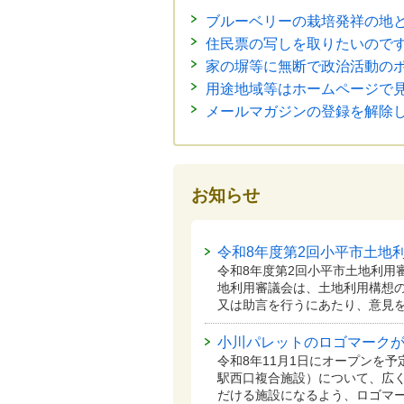
ブルーベリーの栽培発祥の地
住民票の写しを取りたいので
家の塀等に無断で政治活動の
用途地域等はホームページで
メールマガジンの登録を解除
お知らせ
令和8年度第2回小平市土地
令和8年度第2回小平市土地利用
地利用審議会は、土地利用構想
又は助言を行うにあたり、意見
小川パレットのロゴマーク
令和8年11月1日にオープンを
駅西口複合施設）について、広
だける施設になるよう、ロゴマー