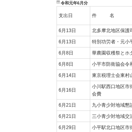
令和元年6月分
支出日
件 名
6月13日
北多摩北地区保護
6月13日
特別功労者・元小
6月8日
華農園収穫祭とホ
6月8日
小平市防衛協会令
6月14日
東京税理士会東村
小川駅西口地区市街
6月16日
会費
6月21日
九小青少対地域懇
6月21日
三小青少対地域交
6月29日
小平駅北口地区市