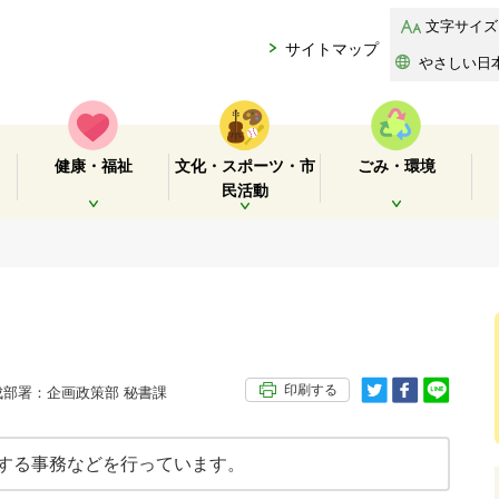
文字サイズ
サイトマップ
やさしい日
健康・福祉
文化・スポーツ・市
ごみ・環境
民活動
開く
開く
開く
印刷する
部署：企画政策部 秘書課
する事務などを行っています。