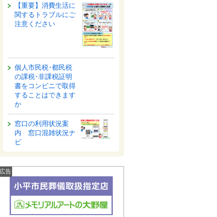
【重要】消費生活に
関するトラブルにご
注意ください
個人市民税･都民税
の課税･非課税証明
書をコンビニで取得
することはできます
か
窓口の利用状況案
内 窓口混雑状況ナ
ビ
広告