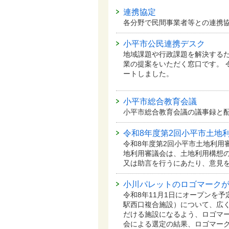
連携協定
各分野で民間事業者等との連携
小平市公民連携デスク
地域課題や行政課題を解決する
業の提案をいただく窓口です。 
ートしました。
小平市総合教育会議
小平市総合教育会議の議事録と
令和8年度第2回小平市土地
令和8年度第2回小平市土地利用
地利用審議会は、土地利用構想
又は助言を行うにあたり、意見
小川パレットのロゴマーク
令和8年11月1日にオープンを
駅西口複合施設）について、広
だける施設になるよう、ロゴマー
会による選定の結果、ロゴマー