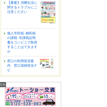
【重要】消費生活に
関するトラブルにご
注意ください
個人市民税･都民税
の課税･非課税証明
書をコンビニで取得
することはできます
か
窓口の利用状況案
内 窓口混雑状況ナ
ビ
広告