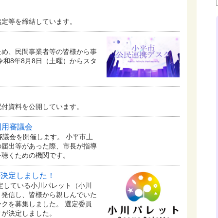
協定等を締結しています。
ため、民間事業者等の皆様から事
令和8年8月8日（土曜）からスタ
配付資料を公開しています。
利用審議会
審議会を開催します。 小平市土
の届出等があった際、市長が指導
を聴くための機関です。
が決定しました！
予定している⼩川パレット（小川
く発信し、皆様から親しんでいた
クを募集しました。 選定委員
クが決定しました。