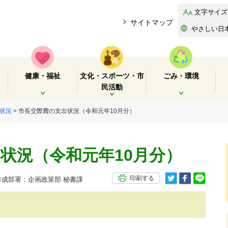
文字サイズ
サイトマップ
やさしい日
健康・福祉
文化・スポーツ・市
ごみ・環境
民活動
開く
開く
開く
状況
> 市長交際費の支出状況（令和元年10月分）
状況（令和元年10月分）
印刷する
成部署：企画政策部 秘書課