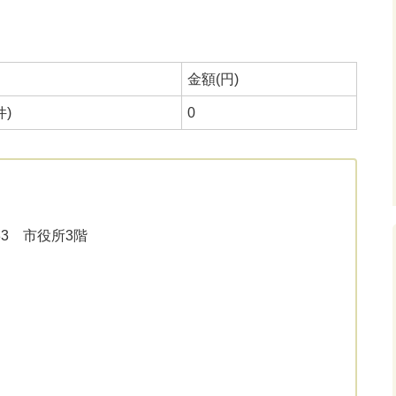
金額(円)
件)
0
33 市役所3階