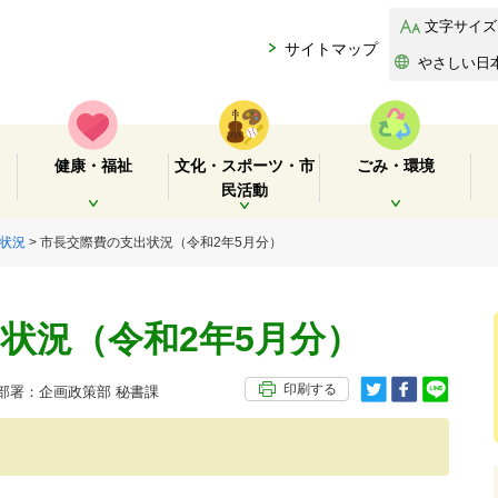
文字サイズ
サイトマップ
やさしい日
健康・福祉
文化・スポーツ・市
ごみ・環境
民活動
開く
開く
開く
状況
> 市長交際費の支出状況（令和2年5月分）
状況（令和2年5月分）
印刷する
署：企画政策部 秘書課