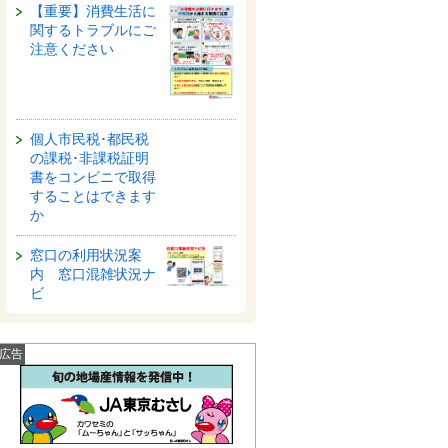
【重要】消費生活に
関するトラブルにご
注意ください
個人市民税･都民税
の課税･非課税証明
書をコンビニで取得
することはできます
か
窓口の利用状況案
内 窓口混雑状況ナ
ビ
広告