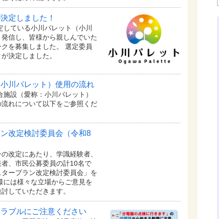
が決定しました！
予定している⼩川パレット（小川
く発信し、皆様から親しんでいた
クを募集しました。 選定委員
クが決定しました。
：小川パレット）使用の流れ
複合施設（愛称：小川パレット）
の流れについて以下をご参照くだ
ン改定検討委員会（令和8
の改定にあたり、学識経験者、
者、市民公募委員の計10名で
スタープラン改定検討委員会」を
様には様々な立場からご意見を
検討していただきます。
トラブルにご注意ください