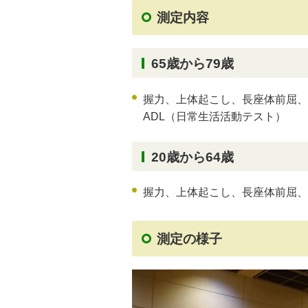
測定内容
65歳から79歳
握力、上体起こし、長座体前屈、
ADL（日常生活活動テスト）
20歳から64歳
握力、上体起こし、長座体前屈、
測定の様子