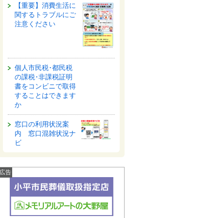
【重要】消費生活に
関するトラブルにご
注意ください
個人市民税･都民税
の課税･非課税証明
書をコンビニで取得
することはできます
か
窓口の利用状況案
内 窓口混雑状況ナ
ビ
広告