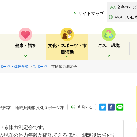
文字サイズ
サイトマップ
やさしい日
健康・福祉
文化・スポーツ・市
ごみ・環境
民活動
開く
開く
開く
ポーツ・体験学習
>
スポーツ
> 市民体力測定会
印刷する
部署：地域振興部 文化スポーツ課
いる体力測定会です。
の現在の体力年齢が確認できるほか、測定後は強化す