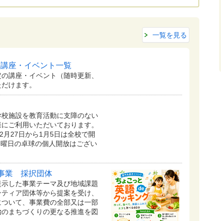
一覧を見る
の講座・イベント一覧
定の講座・イベント（随時更新、
ただけます。
学校施設を教育活動に支障のない
様にご利用いただいております。
2月27日から1月5日は全校で開
日曜日の卓球の個人開放はござい
事業 採択団体
提示した事業テーマ及び地域課題
ンティア団体等から提案を受け、
について、事業費の全部又は一部
治のまちづくりの更なる推進を図