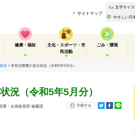
文字サイズ
サイトマップ
やさしい日
健康・福祉
文化・スポーツ・市
ごみ・環境
民活動
開く
開く
開く
状況
> 市長交際費の支出状況（令和5年5月分）
状況（令和5年5月分）
印刷する
署：企画政策部 秘書課