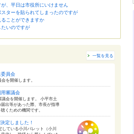
すが、平日は市役所にいけません
ポスターを貼られてしまったのですが
見ることができますか
したいのですが
一覧を見る
進委員会
員会を開催します。
利用審議会
審議会を開催します。 小平市土
の届出等があった際、市長が指導
を聴くための機関です。
が決定しました！
予定している⼩川パレット（小川