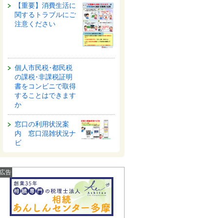
【重要】消費生活に
関するトラブルにご
注意ください
個人市民税･都民税
の課税･非課税証明
書をコンビニで取得
することはできます
か
窓口の利用状況案
内 窓口混雑状況ナ
ビ
広告