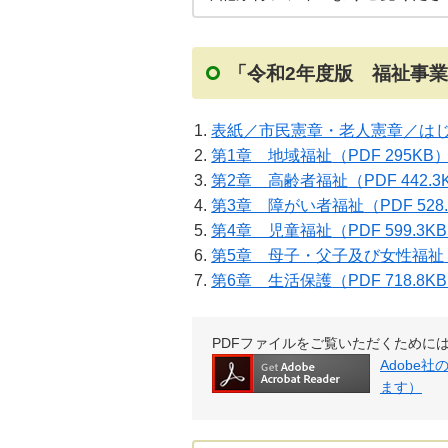
「令和2年度版 福祉事業
表紙／市民憲章・老人憲章／は
第1章 地域福祉
（PDF 295KB
第2章 高齢者福祉
（PDF 442.
第3章 障がい者福祉
（PDF 528
第4章 児童福祉
（PDF 599.3K
第5章 母子・父子及び女性福祉
第6章 生活保護
（PDF 718.8K
PDFファイルをご覧いただくためには、Ad
Adobe
ます）