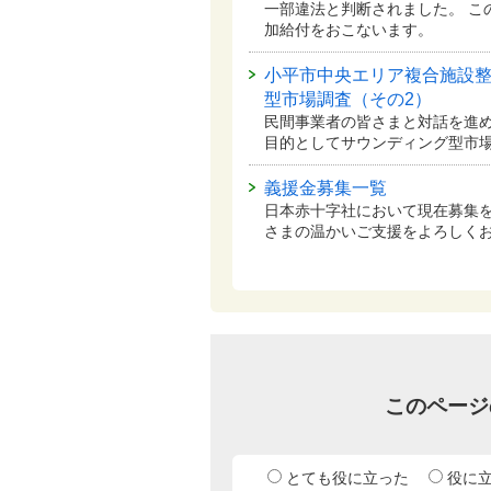
一部違法と判断されました。 こ
加給付をおこないます。
小平市中央エリア複合施設
型市場調査（その2）
民間事業者の皆さまと対話を進
目的としてサウンディング型市
義援金募集一覧
日本赤十字社において現在募集
さまの温かいご支援をよろしく
このページ
とても役に立った
役に