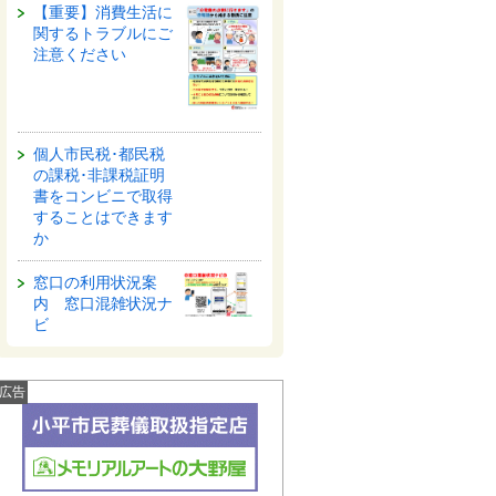
【重要】消費生活に
関するトラブルにご
注意ください
個人市民税･都民税
の課税･非課税証明
書をコンビニで取得
することはできます
か
窓口の利用状況案
内 窓口混雑状況ナ
ビ
広告