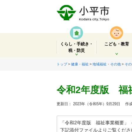
くらし・手続き・
こども・教育
税・防災
開く
開く
トップ
>
健康・福祉
>
地域福祉・その他
>
その
令和2年度版 福
更新日： 2023年（令和5年）9月29日
作成
「令和2年度版 福祉事業概要」
下記添付ファイルよりご覧くださ