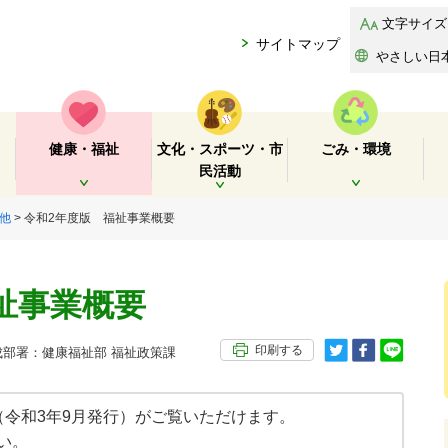
文字サイズ
サイトマップ
やさしい日
健康・福祉
文化・スポーツ・市
ごみ・環境
民活動
開く
開く
開く
他
> 令和2年度版 福祉事業概要
祉事業概要
印刷する
部署：健康福祉部 福祉政策課
（令和3年9月発行）がご覧いただけます。
い。