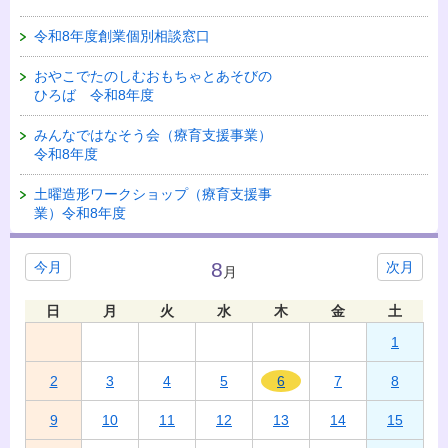
令和8年度創業個別相談窓口
おやこでたのしむおもちゃとあそびの
ひろば 令和8年度
みんなではなそう会（療育支援事業）
令和8年度
土曜造形ワークショップ（療育支援事
業）令和8年度
8
今月
次月
月
日
月
火
水
木
金
土
1
2
3
4
5
6
7
8
9
10
11
12
13
14
15