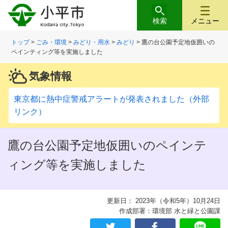
検索
メニュー
トップ
>
ごみ・環境
>
みどり・用水
>
みどり
> 鷹の台公園予定地仮囲いの
ペインティング等を実施しました
気象情報
東京都に熱中症警戒アラートが発表されました（外部
リンク）
鷹の台公園予定地仮囲いのペインテ
ィング等を実施しました
更新日： 2023年（令和5年）10月24日
作成部署：環境部 水と緑と公園課