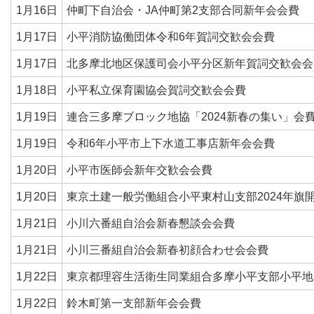
1月16日
仲町下自治会・JA仲町第2支部合同新年会会費
1月17日
小平消防協働団体令和6年賀詞交歓会会費
1月17日
北多摩北地区保護司会小平分区新年賀詞交歓会会
1月18日
小平私立保育園協会賀詞交歓会会費
1月19日
連合三多摩ブロック地協「2024新春の集い」会
1月19日
令和6年小平市上下水道工事店新年会会費
1月20日
小平市医師会新年交歓会会費
1月20日
東京土建一般労働組合小平東村山支部2024年旗
1月21日
小川六番組自治会新春懇談会会費
1月21日
小川三番組自治会新春初顔合わせ会会費
1月22日
東京都理容生活衛生同業組合多摩小平支部小平地
1月22日
鈴木町第一支部新年会会費