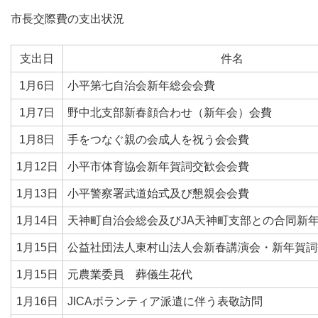
市長交際費の支出状況
支出日
件名
1月6日
小平第七自治会新年総会会費
1月7日
野中北支部新春顔合わせ（新年会）会費
1月8日
手をつなぐ親の会成人を祝う会会費
1月12日
小平市体育協会新年賀詞交歓会会費
1月13日
小平警察署武道始式及び懇親会会費
1月14日
天神町自治会総会及びJA天神町支部との合同新
1月15日
公益社団法人東村山法人会新春講演会・新年賀詞
1月15日
元農業委員 葬儀生花代
1月16日
JICAボランティア派遣に伴う表敬訪問