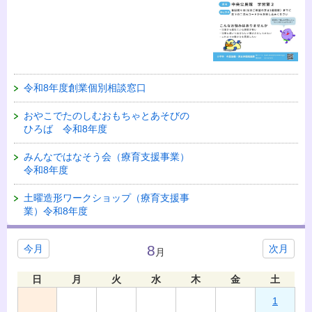
令和8年度創業個別相談窓口
おやこでたのしむおもちゃとあそびの
ひろば 令和8年度
みんなではなそう会（療育支援事業）
令和8年度
土曜造形ワークショップ（療育支援事
業）令和8年度
8
今月
次月
月
日
月
火
水
木
金
土
1