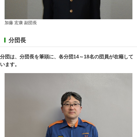
加藤 宏康 副団長
分団長
分団は、分団長を筆頭に、各分団14～18名の団員が在籍して
います。