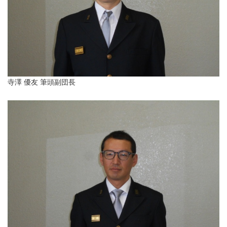
寺澤 優友 筆頭副団長