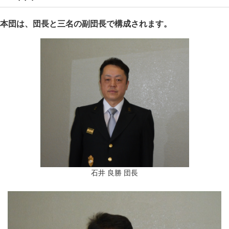
本団は、団長と三名の副団長で構成されます。
石井 良勝 団長