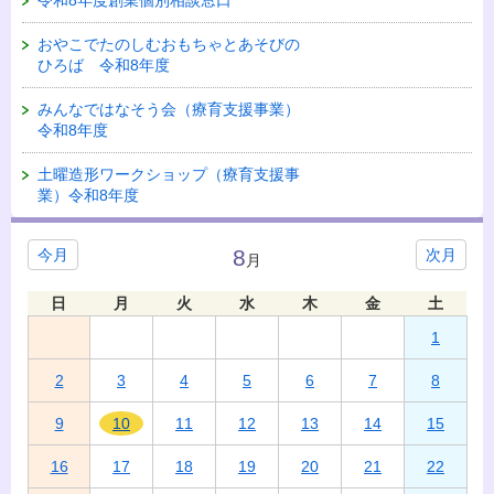
おやこでたのしむおもちゃとあそびの
ひろば 令和8年度
みんなではなそう会（療育支援事業）
令和8年度
土曜造形ワークショップ（療育支援事
業）令和8年度
8
今月
次月
月
日
月
火
水
木
金
土
1
2
3
4
5
6
7
8
9
10
11
12
13
14
15
16
17
18
19
20
21
22