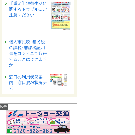
【重要】消費生活に
関するトラブルにご
注意ください
個人市民税･都民税
の課税･非課税証明
書をコンビニで取得
することはできます
か
窓口の利用状況案
内 窓口混雑状況ナ
ビ
広告