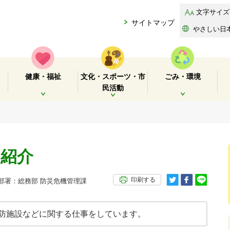
文字サイズ
サイトマップ
やさしい日
健康・福祉
文化・スポーツ・市
ごみ・環境
民活動
開く
開く
開く
の紹介
印刷する
署：総務部 防災危機管理課
防施設などに関する仕事をしています。