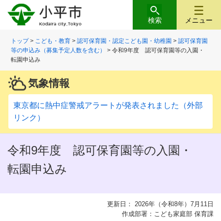
検索
メニュー
トップ
>
こども・教育
>
認可保育園・認定こども園・幼稚園
>
認可保育園
等の申込み（募集予定人数を含む）
> 令和9年度 認可保育園等の入園・
転園申込み
気象情報
東京都に熱中症警戒アラートが発表されました（外部
リンク）
令和9年度 認可保育園等の入園・
転園申込み
更新日： 2026年（令和8年）7月11日
作成部署：こども家庭部 保育課