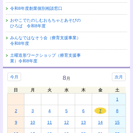
令和8年度創業個別相談窓口
おやこでたのしむおもちゃとあそびの
ひろば 令和8年度
みんなではなそう会（療育支援事業）
令和8年度
土曜造形ワークショップ（療育支援事
業）令和8年度
8
今月
次月
月
日
月
火
水
木
金
土
1
2
3
4
5
6
7
8
9
10
11
12
13
14
15