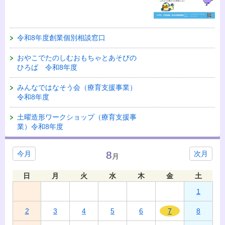
令和8年度創業個別相談窓口
おやこでたのしむおもちゃとあそびの
ひろば 令和8年度
みんなではなそう会（療育支援事業）
令和8年度
土曜造形ワークショップ（療育支援事
業）令和8年度
8
今月
次月
月
日
月
火
水
木
金
土
1
2
3
4
5
6
7
8