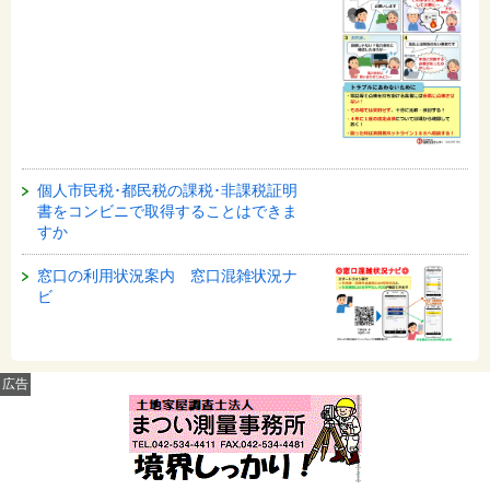
個人市民税･都民税の課税･非課税証明
書をコンビニで取得することはできま
すか
窓口の利用状況案内 窓口混雑状況ナ
ビ
広告