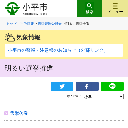
検索
メニュー
トップ
>
市政情報
>
選挙管理委員会
> 明るい選挙推進
気象情報
小平市の警報・注意報のお知らせ（外部リンク）
明るい選挙推進
並び替え
選挙啓発