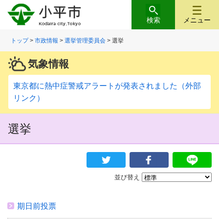
検索
メニュー
トップ
>
市政情報
>
選挙管理委員会
> 選挙
気象情報
東京都に熱中症警戒アラートが発表されました（外部
リンク）
選挙
並び替え
期日前投票