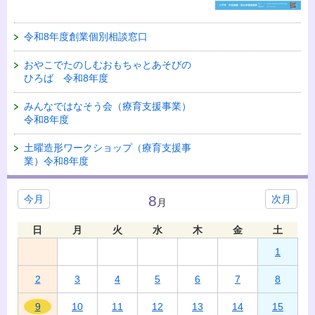
令和8年度創業個別相談窓口
おやこでたのしむおもちゃとあそびの
ひろば 令和8年度
みんなではなそう会（療育支援事業）
令和8年度
土曜造形ワークショップ（療育支援事
業）令和8年度
8
今月
次月
月
日
月
火
水
木
金
土
1
2
3
4
5
6
7
8
9
10
11
12
13
14
15